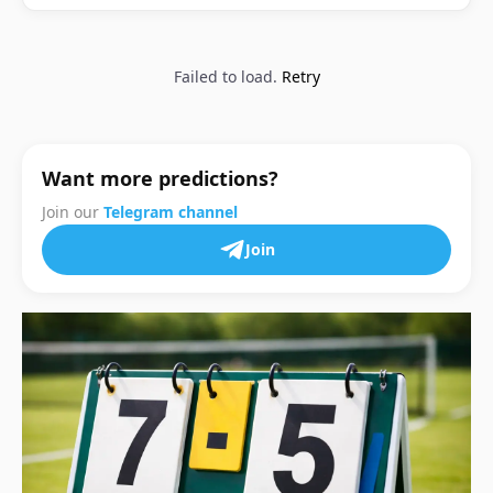
Failed to load.
Retry
Want more predictions?
Join our
Telegram channel
Join