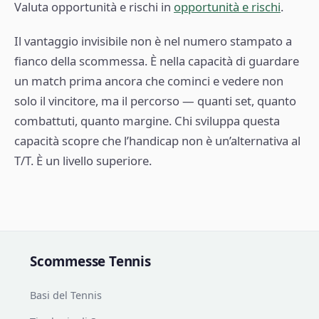
Valuta opportunità e rischi in
opportunità e rischi
.
Il vantaggio invisibile non è nel numero stampato a
fianco della scommessa. È nella capacità di guardare
un match prima ancora che cominci e vedere non
solo il vincitore, ma il percorso — quanti set, quanto
combattuti, quanto margine. Chi sviluppa questa
capacità scopre che l’handicap non è un’alternativa al
T/T. È un livello superiore.
Scommesse Tennis
Basi del Tennis