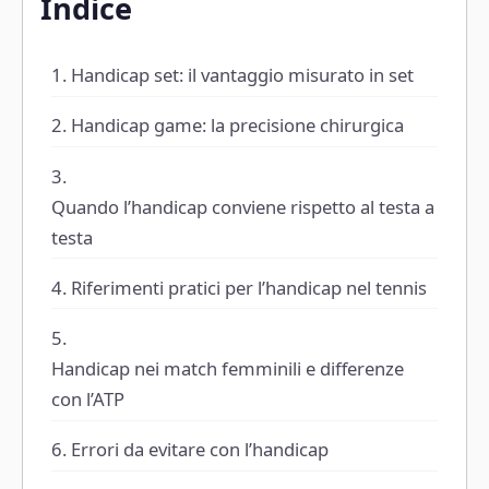
Indice
Handicap set: il vantaggio misurato in set
Handicap game: la precisione chirurgica
Quando l’handicap conviene rispetto al testa a
testa
Riferimenti pratici per l’handicap nel tennis
Handicap nei match femminili e differenze
con l’ATP
Errori da evitare con l’handicap