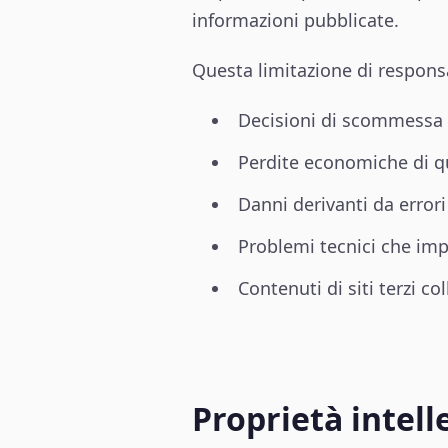
informazioni pubblicate.
Questa limitazione di responsab
Decisioni di scommessa b
Perdite economiche di qu
Danni derivanti da error
Problemi tecnici che imp
Contenuti di siti terzi co
Proprietà intell