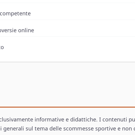
o competente
oversie online
to
sclusivamente informative e didattiche. I contenuti p
oni generali sul tema delle scommesse sportive e non