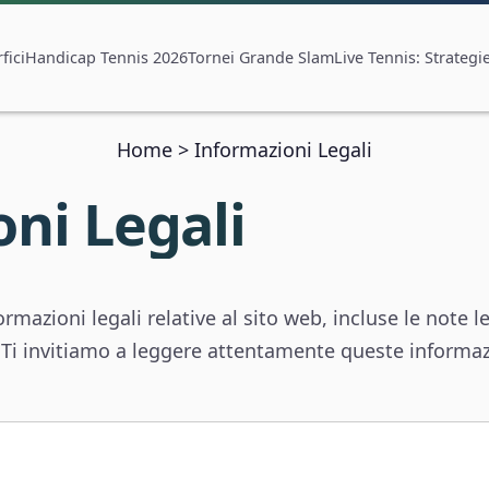
fici
Handicap Tennis 2026
Tornei Grande Slam
Live Tennis: Strategi
Home
>
Informazioni Legali
ni Legali
mazioni legali relative al sito web, incluse le note leg
. Ti invitiamo a leggere attentamente queste informazi