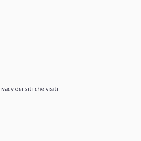
vacy dei siti che visiti