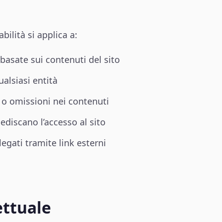
ilità si applica a:
asate sui contenuti del sito
alsiasi entità
i o omissioni nei contenuti
ediscano l’accesso al sito
llegati tramite link esterni
ettuale