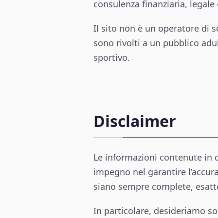
consulenza finanziaria, legale
Il sito non è un operatore di 
sono rivolti a un pubblico ad
sportivo.
Disclaimer
Le informazioni contenute in 
impegno nel garantire l’accur
siano sempre complete, esatt
In particolare, desideriamo so