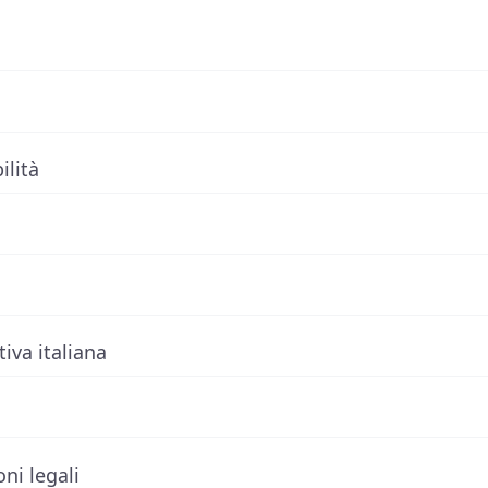
ilità
iva italiana
ni legali