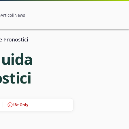
e
Articoli
News
 Pronostici
uida
stici
18+ Only
18+