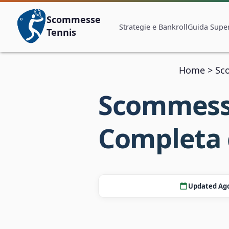
Scommesse
Strategie e Bankroll
Guida Super
Tennis
Home
>
Sc
Scommesse
Completa 
Updated Ago