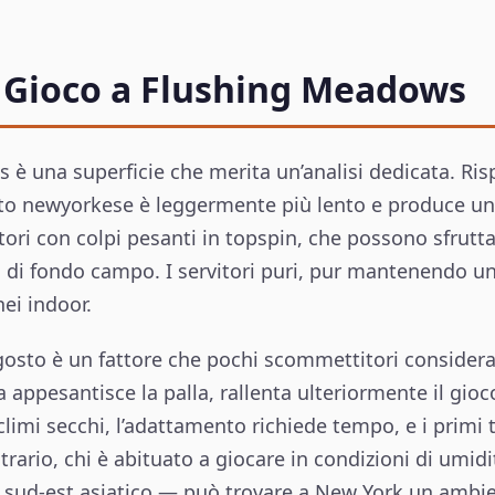
i Gioco a Flushing Meadows
 è una superficie che merita un’analisi dedicata. Ris
nto newyorkese è leggermente più lento e produce un
atori con colpi pesanti in topspin, che possono sfrutt
nea di fondo campo. I servitori puri, pur mantenendo
ei indoor.
agosto è un fattore che pochi scommettitori considera
appesantisce la palla, rallenta ulteriormente il gioco
 climi secchi, l’adattamento richiede tempo, e i primi
trario, chi è abituato a giocare in condizioni di umid
 sud-est asiatico — può trovare a New York un ambie