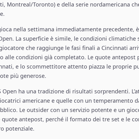
ati, Montreal/Toronto) e della serie nordamericana c
e.
i gioca nella settimana immediatamente precedente, è
pen. La superficie è simile, le condizioni climatiche s
iocatore che raggiunge le fasi finali a Cincinnati arr
o alle condizioni già completato. Le quote antepost
nnati, e lo scommettitore attento piazza le proprie p
quote più generose.
 Open ha una tradizione di risultati sorprendenti. L’a
iocatrici americane e quelle con un temperamento da
ubblico. Le outsider con un servizio potente e un gi
e quote antepost, perché il formato dei tre set e le c
ro potenziale.