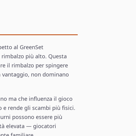
petto al GreenSet
 rimbalzo più alto. Questa
are il rimbalzo per spingere
 un vantaggio, non dominano
no ma che influenza il gioco
 e rende gli scambi più fisici.
 turni possono essere più
ità elevata — giocatori
nte familiare.