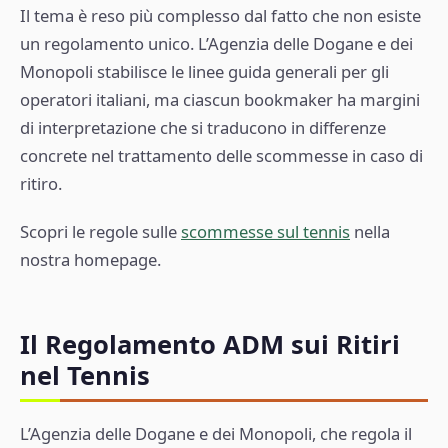
Il tema è reso più complesso dal fatto che non esiste
un regolamento unico. L’Agenzia delle Dogane e dei
Monopoli stabilisce le linee guida generali per gli
operatori italiani, ma ciascun bookmaker ha margini
di interpretazione che si traducono in differenze
concrete nel trattamento delle scommesse in caso di
ritiro.
Scopri le regole sulle
scommesse sul tennis
nella
nostra homepage.
Il Regolamento ADM sui Ritiri
nel Tennis
L’Agenzia delle Dogane e dei Monopoli, che regola il