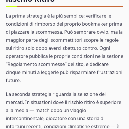
La prima strategia è la più semplice: verificare le
condizioni di rimborso del proprio bookmaker prima
di piazzare la scommessa. Può sembrare ovvio, ma la
maggior parte degli scommettitori scopre le regole
sul ritiro solo dopo averci sbattuto contro. Ogni
operatore pubblica le proprie condizioni nella sezione
“Regolamento scommesse” del sito, e dedicare
cinque minuti a leggerle può risparmiare frustrazioni
future.
La seconda strategia riguarda la selezione dei
mercati. In situazioni dove il rischio ritiro è superiore
alla media — match dopo un viaggio
intercontinentale, giocatore con una storia di
infortuni recenti, condizioni climatiche estreme — è