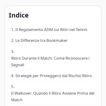
Indice
Il Regolamento ADM sui Ritiri nel Tennis
Le Differenze tra Bookmaker
Ritiro Durante il Match: Come Riconoscere i
Segnali
Strategie per Proteggersi dal Rischio Ritiro
Il Walkover: Quando il Ritiro Avviene Prima del
Match