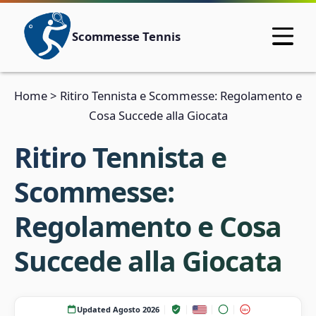
Scommesse Tennis
Home
>
Ritiro Tennista e Scommesse: Regolamento e
Cosa Succede alla Giocata
Ritiro Tennista e
Scommesse:
Regolamento e Cosa
Succede alla Giocata
Updated Agosto 2026
18+