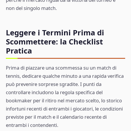
non del singolo match.
Leggere i Termini Prima di
Scommettere: la Checklist
Pratica
Prima di piazzare una scommessa su un match di
tennis, dedicare qualche minuto a una rapida verifica
può prevenire sorprese sgradite. I punti da
controllare includono la regola specifica del
bookmaker per il ritiro nel mercato scelto, lo storico
infortuni recenti di entrambi i giocatori, le condizioni
previste per il match e il calendario recente di
entrambi i contendenti.