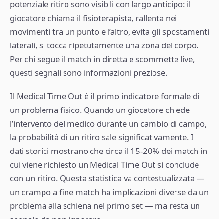
potenziale ritiro sono visibili con largo anticipo: il
giocatore chiama il fisioterapista, rallenta nei
movimenti tra un punto e l’altro, evita gli spostamenti
laterali, si tocca ripetutamente una zona del corpo.
Per chi segue il match in diretta e scommette live,
questi segnali sono informazioni preziose.
Il Medical Time Out è il primo indicatore formale di
un problema fisico. Quando un giocatore chiede
l’intervento del medico durante un cambio di campo,
la probabilità di un ritiro sale significativamente. I
dati storici mostrano che circa il 15-20% dei match in
cui viene richiesto un Medical Time Out si conclude
con un ritiro. Questa statistica va contestualizzata —
un crampo a fine match ha implicazioni diverse da un
problema alla schiena nel primo set — ma resta un