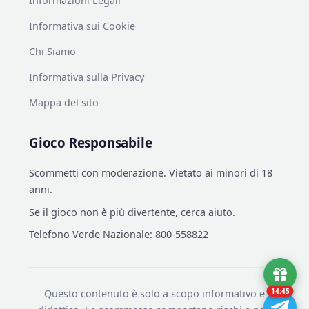
Informazioni Legali
Informativa sui Cookie
Chi Siamo
Informativa sulla Privacy
Mappa del sito
Gioco Responsabile
Scommetti con moderazione. Vietato ai minori di 18
anni.
Se il gioco non è più divertente, cerca aiuto.
Telefono Verde Nazionale: 800-558822
14:45
Questo contenuto è solo a scopo informativo e