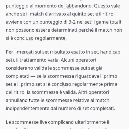
punteggio al momento dell’abbandono. Questo vale
anche se il match è arrivato al quinto set e il ritiro
avviene con un punteggio di 3-2 nei set: i game totali
non possono essere determinati perché il match non
si è concluso regolarmente.
Per i mercati sui set (risultato esatto in set, handicap
set), il trattamento varia. Alcuni operatori
considerano valide le scommesse sui set già
completati — se la scommessa riguardava il primo
set e il primo set si è concluso regolarmente prima
del ritiro, la scommessa è valida. Altri operatori
annullano tutte le scommesse relative al match,
indipendentemente dal numero di set completati.
Le scommesse live complicano ulteriormente il